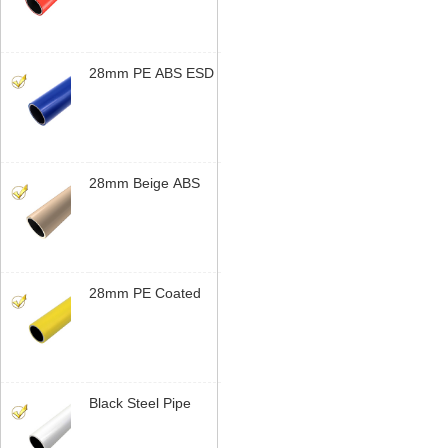
Steel Tube
Manufatura |
Yusilean
28mm PE ABS ESD
Coated Tubo Lean |
Steel Tubo Lean for
Bancada de
Trabalho | Yusilean
28mm Beige ABS
Coated Steel Tubo
Lean | Sistema
Modular de Tubos |
Yusilean
28mm PE Coated
Steel Tubo Lean |
Sistema Modular de
Tubos | Yusilean
Black Steel Pipe
Bracket | Industrial
Rack de Tubos