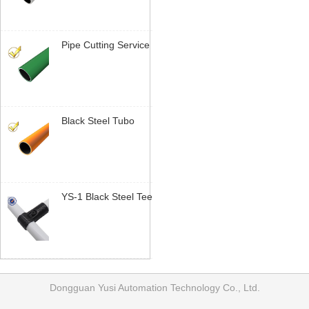
System | Yusilean
Pipe Cutting Service
| Sob Medida Length
Tubo Lean |
Yusilean
Black Steel Tubo
Lean | Industrial
Pipe System |
Yusilean
YS-1 Black Steel Tee
Joint | 28mm Tubo
Lean Connector |
Yusilean
Dongguan Yusi Automation Technology Co., Ltd.