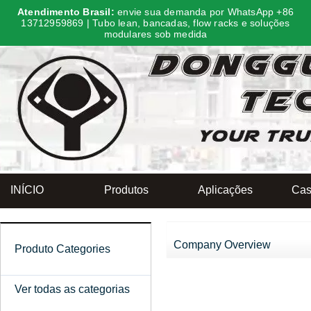
Atendimento Brasil:
envie sua demanda por WhatsApp +86
13712959869 | Tubo lean, bancadas, flow racks e soluções
modulares sob medida
INÍCIO
Produtos
Aplicações
Cas
Company Overview
Produto Categories
Ver todas as categorias