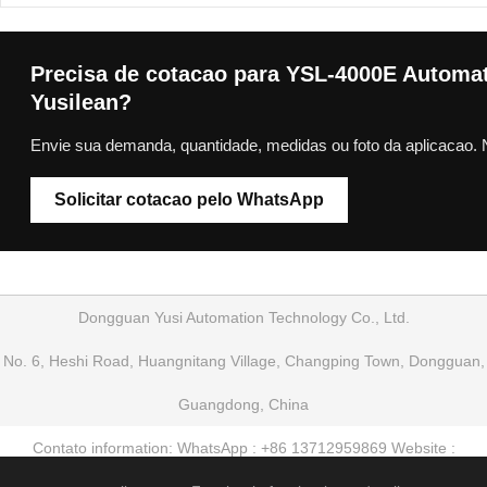
Precisa de cotacao para YSL-4000E Automa
Yusilean?
Envie sua demanda, quantidade, medidas ou foto da aplicacao. 
Solicitar cotacao pelo WhatsApp
Dongguan Yusi Automation Technology Co., Ltd.
No. 6, Heshi Road, Huangnitang Village, Changping Town, Dongguan,
Guangdong, China
Contato information: WhatsApp : +86 13712959869 Website :