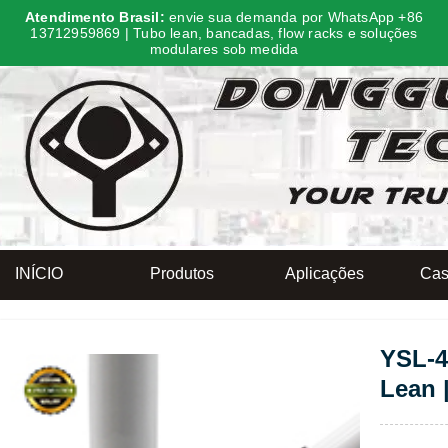
Atendimento Brasil:
envie sua demanda por WhatsApp +86
13712959869 | Tubo lean, bancadas, flow racks e soluções
modulares sob medida
INÍCIO
Produtos
Aplicações
Cas
YSL-4
Lean 