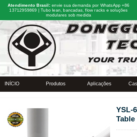
Atendimento Brasil:
envie sua demanda por WhatsApp +86
13712959869 | Tubo lean, bancadas, flow racks e soluções
modulares sob medida
INÍCIO
Produtos
Aplicações
Cas
YSL-6
Table 