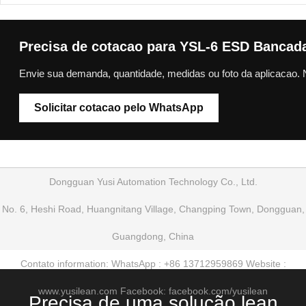
Precisa de cotacao para YSL-6 ESD Bancada d
Envie sua demanda, quantidade, medidas ou foto da aplicacao. 
Solicitar cotacao pelo WhatsApp
Dongguan Yusi Automation Technology Co., Ltd.
No. 6, Heshi Road, Huangnitang Village, Changping Town, Dongguan,
Guangdong, China
Contato information: WhatsApp : +86 13712959869 Website :
www.yusilean.com Facebook: facebook.com/yusilean
Precisa de uma solução lean